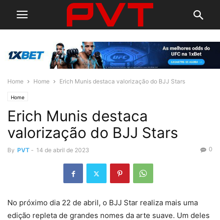
Home
Home
Erich Munis destaca valorização do BJJ Stars
Home
Erich Munis destaca
valorização do BJJ Stars
0
By
PVT
-
14 de abril de 2023
No próximo dia 22 de abril, o BJJ Star realiza mais uma
edição repleta de grandes nomes da arte suave. Um deles