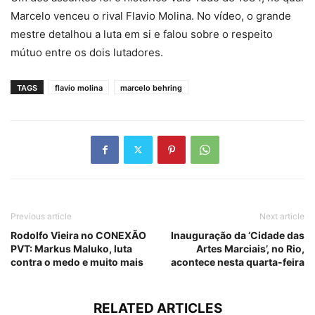
Marcelo venceu o rival Flavio Molina. No vídeo, o grande
mestre detalhou a luta em si e falou sobre o respeito
mútuo entre os dois lutadores.
TAGS
flavio molina
marcelo behring
Previous article
Next article
Rodolfo Vieira no CONEXÃO
Inauguração da ‘Cidade das
PVT: Markus Maluko, luta
Artes Marciais’, no Rio,
contra o medo e muito mais
acontece nesta quarta-feira
RELATED ARTICLES