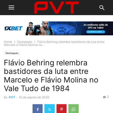
Home
Destaques
Flávio Behring relembra bastidores da luta entre
Marcelo e Flávio Molina no...
Destaques
Flávio Behring relembra
bastidores da luta entre
Marcelo e Flávio Molina no
Vale Tudo de 1984
0
By
PVT
-
10 de agosto de 2020