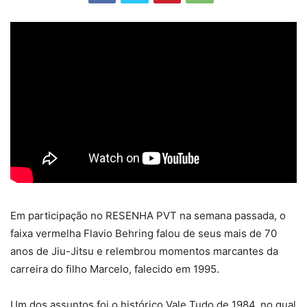
Em participação no RESENHA PVT na semana passada, o
faixa vermelha Flavio Behring falou de seus mais de 70
anos de Jiu-Jitsu e relembrou momentos marcantes da
carreira do filho Marcelo, falecido em 1995.
Um dos assuntos foi o histórico Vale Tudo de 1984, no qual