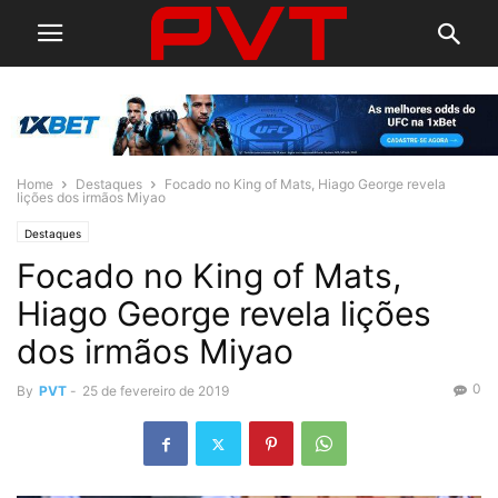
Home
Destaques
Focado no King of Mats, Hiago George revela
lições dos irmãos Miyao
Destaques
Focado no King of Mats,
Hiago George revela lições
dos irmãos Miyao
0
By
PVT
-
25 de fevereiro de 2019