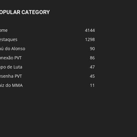
OPULAR CATEGORY
ome
4144
estaques
1298
aú do Alonso
90
onexão PVT
86
apo de Luta
47
esenha PVT
45
aiz do MMA
11