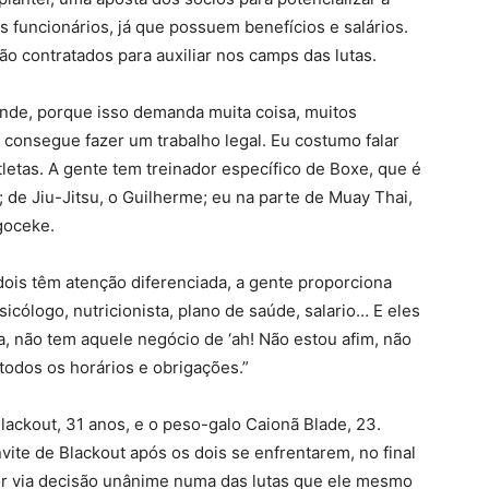
 funcionários, já que possuem benefícios e salários.
o contratados para auxiliar nos camps das lutas.
ande, porque isso demanda muita coisa, muitos
consegue fazer um trabalho legal. Eu costumo falar
letas. A gente tem treinador específico de Boxe, que é
; de Jiu-Jitsu, o Guilherme; eu na parte de Muay Thai,
goceke.
dois têm atenção diferenciada, a gente proporciona
icólogo, nutricionista, plano de saúde, salario… E eles
, não tem aquele negócio de ‘ah! Não estou afim, não
 todos os horários e obrigações.”
lackout, 31 anos, e o peso-galo Caionã Blade, 23.
ite de Blackout após os dois se enfrentarem, no final
hor via decisão unânime numa das lutas que ele mesmo