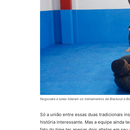
Nogoceke e Iunes lideram os treinamentos de Blackout e Bl
Só a união entre essas duas tradicionais in
história interessante. Mas a equipe ainda t
fato do time ter apenas dois atletas em seu 