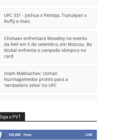
UFC 331 - Joshua x Pantoja, Tsarukyan x
Ruffy e mais
Chimaev enfrentará Woodley no evento
da RAF em 5 de setembro, em Moscou. Bo
Nickal enfrenta o campeão olímpico no
card
Islam Makhachev: Usman
Nurmagomedov pronto para a
'verdadeira selva' no UFC
'A diferença financeira é ainda maior
agora': Rico Verhoeven atualiza
informações sobre possível mudança
Siga o PVT
para o UFC após novas negociações.
103,000
Fans
LIKE
Islam Makhachev: Há concorrentes