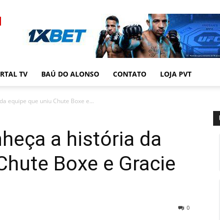
RTAL TV
BAÚ DO ALONSO
CONTATO
LOJA PVT
 da equipe que uniu Chute Boxe e...
nheça a história da
Chute Boxe e Gracie
0