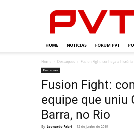
PVT
HOME
NOTÍCIAS
FÓRUM PVT
PO
Home
Destaques
Fusion Fight: conheça a história
Destaques
Fusion Fight: co
equipe que uniu 
Barra, no Rio
By
Leonardo Fabri
-
12 de junho de 2019