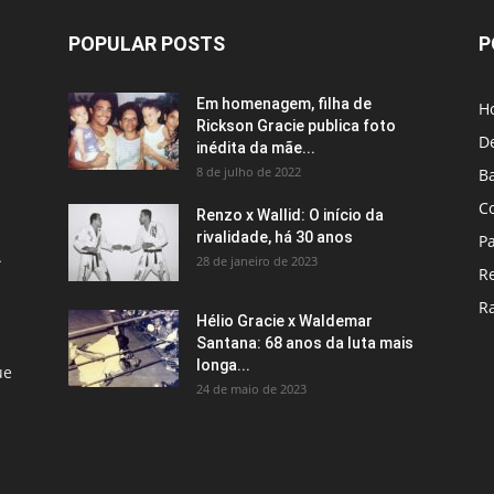
POPULAR POSTS
P
Em homenagem, filha de
H
Rickson Gracie publica foto
D
inédita da mãe...
8 de julho de 2022
B
C
Renzo x Wallid: O início da
rivalidade, há 30 anos
P
A
28 de janeiro de 2023
R
R
Hélio Gracie x Waldemar
Santana: 68 anos da luta mais
longa...
ue
24 de maio de 2023