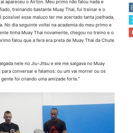
, aí apareceu o Airton. Meu primo não falou nada e
fiado, treinando bastante Muay Thai, fui treinar e o
é possível esse maluco ter me acertado tanta joelhada,
a. No dia seguinte voltei na academia do meu primo e
gente tinha Muay Thai novamente, chegou no treino e o
primo falou que a fera era preta de Muay Thai da Chute
algada nele no Jiu-Jitsu e ele me salgava no Muay
 para conversar e falamos: ou um vai morrer ou os
a gente foi criando uma amizade forte.”