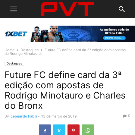
Home
Destaques
Future FC define card da 3ª edição com apostas
de Rodrigo Minotauro...
Destaques
Future FC define card da 3ª
edição com apostas de
Rodrigo Minotauro e Charles
do Bronx
0
By
Leonardo Fabri
-
13 de março de 2019