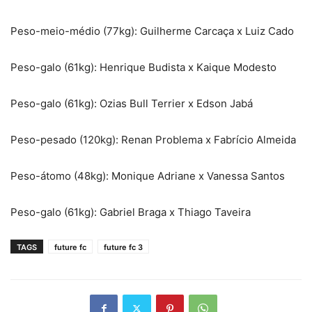
Peso-meio-médio (77kg): Guilherme Carcaça x Luiz Cado
Peso-galo (61kg): Henrique Budista x Kaique Modesto
Peso-galo (61kg): Ozias Bull Terrier x Edson Jabá
Peso-pesado (120kg): Renan Problema x Fabrício Almeida
Peso-á​tomo (48kg): Monique Adriane x Vanessa Santos
Peso-galo (61kg): Gabriel Braga x Thiago Taveira
TAGS
future fc
future fc 3