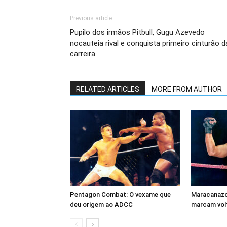
Previous article
Pupilo dos irmãos Pitbull, Gugu Azevedo
nocauteia rival e conquista primeiro cinturão d
carreira
RELATED ARTICLES
MORE FROM AUTHOR
Pentagon Combat: O vexame que
Maracanazo 
deu origem ao ADCC
marcam volt