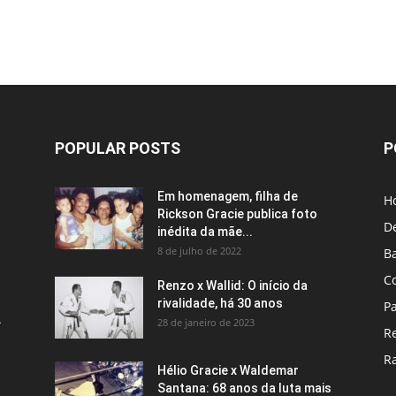
POPULAR POSTS
P
Em homenagem, filha de
H
Rickson Gracie publica foto
D
inédita da mãe...
8 de julho de 2022
B
C
Renzo x Wallid: O início da
rivalidade, há 30 anos
P
A
28 de janeiro de 2023
R
R
Hélio Gracie x Waldemar
Santana: 68 anos da luta mais