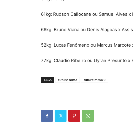
61kg: Rudson Caliocane ou Samuel Alves x 
66kg: Bruno Viana ou Denis Alagoas x Assi
52kg: Lucas Fenômeno ou Marcus Marcote x 
77kg: Claudio Ribeiro ou Uyran Presunto x
TAGS
future mma
future mma 9