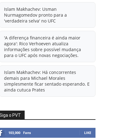
Islam Makhachev: Usman
Nurmagomedov pronto para a
'verdadeira selva' no UFC
'A diferença financeira é ainda maior
agora': Rico Verhoeven atualiza
informações sobre possível mudança
para o UFC após novas negociações.
Islam Makhachev: Há concorrentes
demais para Michael Morales
simplesmente ficar sentado esperando. E
ainda cutuca Prates
Ali Abdelaziz oferece informações à
condição de agente livre de Usman
Siga o PVT
Nurmagomedov.
103,000
Fans
LIKE
Alistair Overeem x Rico Verhoeven em