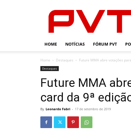
PVT
HOME
NOTÍCIAS
FÓRUM PVT
PO
Home
Destaques
Future MMA abre votações para o
Destaques
Future MMA abre
card da 9ª ediçã
By
Leonardo Fabri
-
17 de setembro de 2019