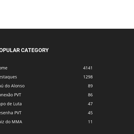
OPULAR CATEGORY
ome
4141
estaques
1298
aú do Alonso
89
onexão PVT
86
apo de Luta
47
esenha PVT
45
aiz do MMA
11