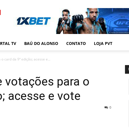
RTAL TV
BAÚ DO ALONSO
CONTATO
LOJA PVT
 card da 9ª edição; acesse e...
 votações para o
o; acesse e vote
0