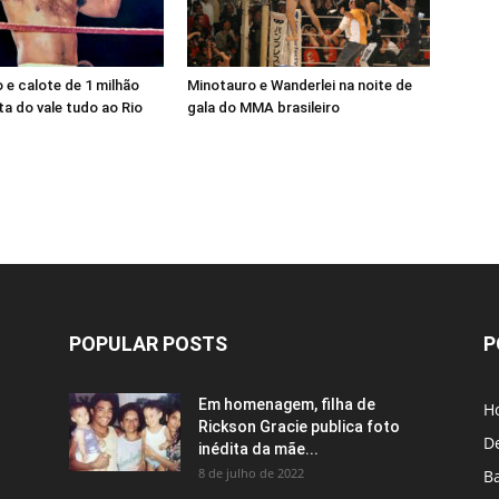
e calote de 1 milhão
Minotauro e Wanderlei na noite de
a do vale tudo ao Rio
gala do MMA brasileiro
POPULAR POSTS
P
Em homenagem, filha de
H
Rickson Gracie publica foto
D
inédita da mãe...
8 de julho de 2022
B