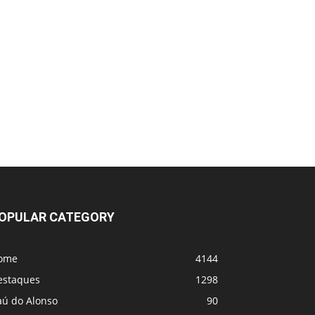
OPULAR CATEGORY
ome
4144
estaques
1298
aú do Alonso
90