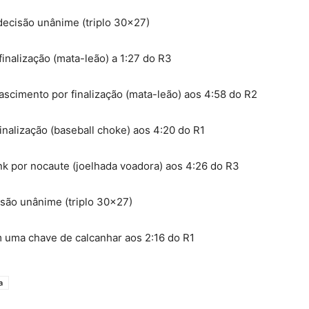
decisão unânime (triplo 30×27)
inalização (mata-leão) a 1:27 do R3
scimento por finalização (mata-leão) aos 4:58 do R2
nalização (baseball choke) aos 4:20 do R1
k por nocaute (joelhada voadora) aos 4:26 do R3
cisão unânime (triplo 30×27)
m uma chave de calcanhar aos 2:16 do R1
a