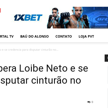
RTAL TV
BAÚ DO ALONSO
CONTATO
LOJA PVT
 e se credencia para disputar cinturão no...
pera Loibe Neto e se
isputar cinturão no
0