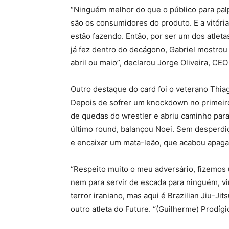
“Ninguém melhor do que o público para palp
são os consumidores do produto. E a vitóri
estão fazendo. Então, por ser um dos atleta
já fez dentro do decágono, Gabriel mostrou 
abril ou maio”, declarou Jorge Oliveira, CE
Outro destaque do card foi o veterano Thia
Depois de sofrer um knockdown no primeiro 
de quedas do wrestler e abriu caminho para
último round, balançou Noei. Sem desperd
e encaixar um mata-leão, que acabou apag
“Respeito muito o meu adversário, fizemos 
nem para servir de escada para ninguém, vi
terror iraniano, mas aqui é Brazilian Jiu-Ji
outro atleta do Future. “(Guilherme) Prodíg