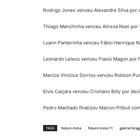
Rodrigo Jones venceu Alexandre Silva por 
Thiago Manchinha venceu Alireza Noei por f
Luann Panterinha venceu Fábio Henrique Na
Leonardo Leleco venceu Flavio Magon por fi
Marcos Vinicius Sorriso venceu Robson Pun
Elvis Caiçara venceu Cristiano Billy por de
Pedro Machado finalizou Maicon Pitbull co
TAGS
future mma
future mma 11
gabriel brag