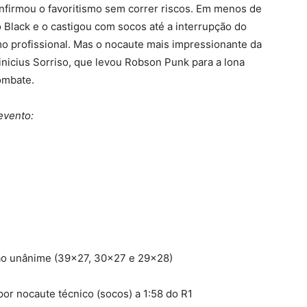
nfirmou o favoritismo sem correr riscos. Em menos de
 Black e o castigou com socos até a interrupção do
omo profissional. Mas o nocaute mais impressionante da
inicius Sorriso, que levou Robson Punk para a lona
combate.
evento:
são unânime (39×27, 30×27 e 29×28)
or nocaute técnico (socos) a 1:58 do R1