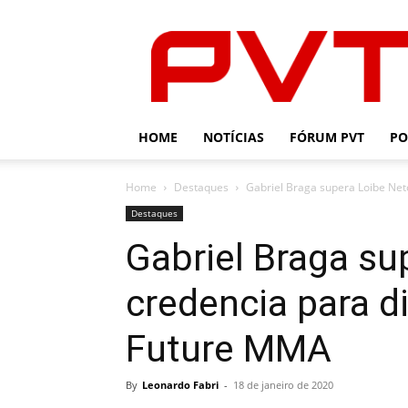
PVT
HOME
NOTÍCIAS
FÓRUM PVT
PO
Home
Destaques
Gabriel Braga supera Loibe Neto
Destaques
Gabriel Braga su
credencia para d
Future MMA
By
Leonardo Fabri
-
18 de janeiro de 2020