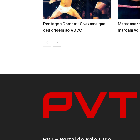
Pentagon Combat: O vexame que
Maracanazo 
deu origem ao ADCC
marcam volt
PVT – Portal do Vale Tudo