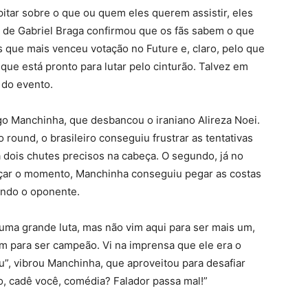
itar sobre o que ou quem eles querem assistir, eles
a de Gabriel Braga confirmou que os fãs sabem o que
s que mais venceu votação no Future e, claro, pelo que
que está pronto para lutar pelo cinturão. Talvez em
O do evento.
go Manchinha, que desbancou o iraniano Alireza Noei.
round, o brasileiro conseguiu frustrar as tentativas
 dois chutes precisos na cabeça. O segundo, já no
içar o momento, Manchinha conseguiu pegar as costas
ando o oponente.
uma grande luta, mas não vim aqui para ser mais um,
m para ser campeão. Vi na imprensa que ele era o
tsu”, vibrou Manchinha, que aproveitou para desafiar
io, cadê você, comédia? Falador passa mal!”