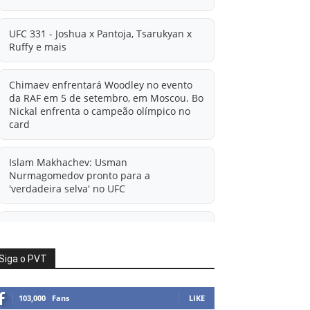
UFC 331 - Joshua x Pantoja, Tsarukyan x
Ruffy e mais
Chimaev enfrentará Woodley no evento
da RAF em 5 de setembro, em Moscou. Bo
Nickal enfrenta o campeão olímpico no
card
Islam Makhachev: Usman
Nurmagomedov pronto para a
'verdadeira selva' no UFC
'A diferença financeira é ainda maior
agora': Rico Verhoeven atualiza
informações sobre possível mudança
Siga o PVT
para o UFC após novas negociações.
103,000
Fans
LIKE
Islam Makhachev: Há concorrentes