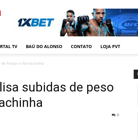
RTAL TV
BAÚ DO ALONSO
CONTATO
LOJA PVT
so de Poatan e Borrachinha
alisa subidas de peso
rachinha
0