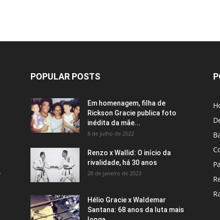
POPULAR POSTS
P
Em homenagem, filha de
H
Rickson Gracie publica foto
D
inédita da mãe...
8 de julho de 2022
B
C
Renzo x Wallid: O início da
rivalidade, há 30 anos
P
A
28 de janeiro de 2023
R
R
Hélio Gracie x Waldemar
Santana: 68 anos da luta mais
longa...