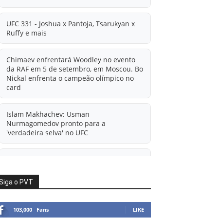
UFC 331 - Joshua x Pantoja, Tsarukyan x
Ruffy e mais
Chimaev enfrentará Woodley no evento
da RAF em 5 de setembro, em Moscou. Bo
Nickal enfrenta o campeão olímpico no
card
Islam Makhachev: Usman
Nurmagomedov pronto para a
'verdadeira selva' no UFC
'A diferença financeira é ainda maior
agora': Rico Verhoeven atualiza
informações sobre possível mudança
Siga o PVT
para o UFC após novas negociações.
103,000
Fans
LIKE
Islam Makhachev: Há concorrentes