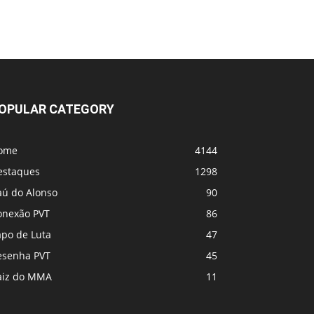
UFC 331 - Card
MVP e PFL se fundem! Vem coisa grande
por aí
OPULAR CATEGORY
ome
4144
estaques
1298
aú do Alonso
90
onexão PVT
86
apo de Luta
47
esenha PVT
45
aiz do MMA
11