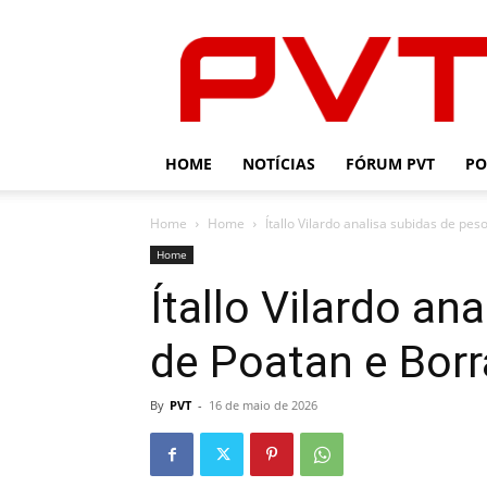
PVT
HOME
NOTÍCIAS
FÓRUM PVT
PO
Home
Home
Ítallo Vilardo analisa subidas de pe
Home
Ítallo Vilardo an
de Poatan e Bor
By
PVT
-
16 de maio de 2026