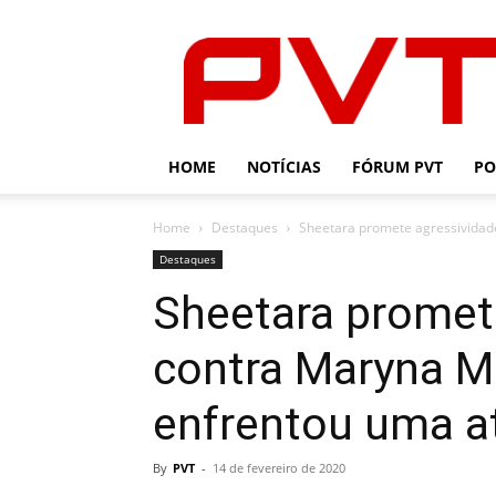
PVT
HOME
NOTÍCIAS
FÓRUM PVT
PO
Home
Destaques
Sheetara promete agressividade
Destaques
Sheetara promet
contra Maryna Mo
enfrentou uma at
By
PVT
-
14 de fevereiro de 2020