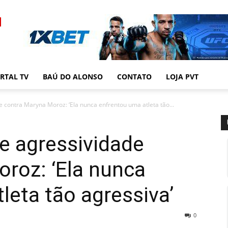
RTAL TV
BAÚ DO ALONSO
CONTATO
LOJA PVT
 contra Maryna Moroz: ‘Ela nunca enfrentou uma atleta tão...
e agressividade
roz: ‘Ela nunca
leta tão agressiva’
0