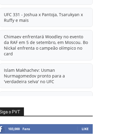
UFC 331 - Joshua x Pantoja, Tsarukyan x
Ruffy e mais
Chimaev enfrentará Woodley no evento
da RAF em 5 de setembro, em Moscou. Bo
Nickal enfrenta o campeão olímpico no
card
Islam Makhachev: Usman
Nurmagomedov pronto para a
'verdadeira selva' no UFC
'A diferença financeira é ainda maior
agora': Rico Verhoeven atualiza
informações sobre possível mudança
Siga o PVT
para o UFC após novas negociações.
103,000
Fans
LIKE
Islam Makhachev: Há concorrentes