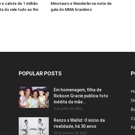
e calote de 1 milhão
Minotauro e Wanderlei na noite de
a do vale tudo ao Rio
gala do MMA brasileiro
POPULAR POSTS
P
Em homenagem, filha de
H
Rickson Gracie publica foto
D
inédita da mãe...
8 de julho de 2022
B
C
Renzo x Wallid: O início da
rivalidade, há 30 anos
P
A
28 de janeiro de 2023