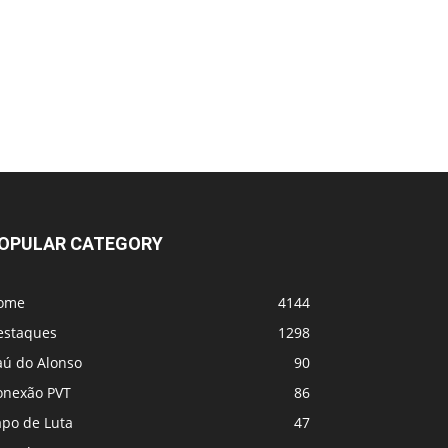
OPULAR CATEGORY
ome
4144
estaques
1298
aú do Alonso
90
onexão PVT
86
apo de Luta
47