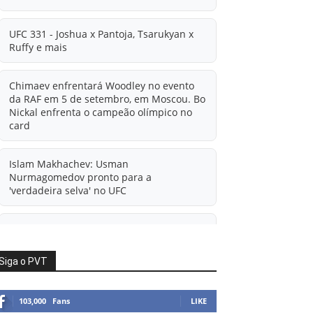
UFC 331 - Joshua x Pantoja, Tsarukyan x
Ruffy e mais
Chimaev enfrentará Woodley no evento
da RAF em 5 de setembro, em Moscou. Bo
Nickal enfrenta o campeão olímpico no
card
Islam Makhachev: Usman
Nurmagomedov pronto para a
'verdadeira selva' no UFC
'A diferença financeira é ainda maior
agora': Rico Verhoeven atualiza
informações sobre possível mudança
Siga o PVT
para o UFC após novas negociações.
103,000
Fans
LIKE
Islam Makhachev: Há concorrentes