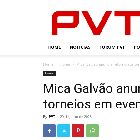
PVT
HOME
NOTÍCIAS
FÓRUM PVT
PO
Home
Home
Mica Galvão anuncia retorno aos to
Home
Mica Galvão anu
torneios em eve
By
PVT
-
20 de julho de 2023