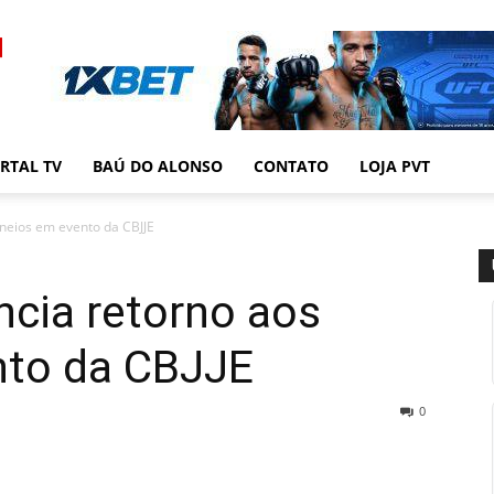
RTAL TV
BAÚ DO ALONSO
CONTATO
LOJA PVT
rneios em evento da CBJJE
ncia retorno aos
nto da CBJJE
0