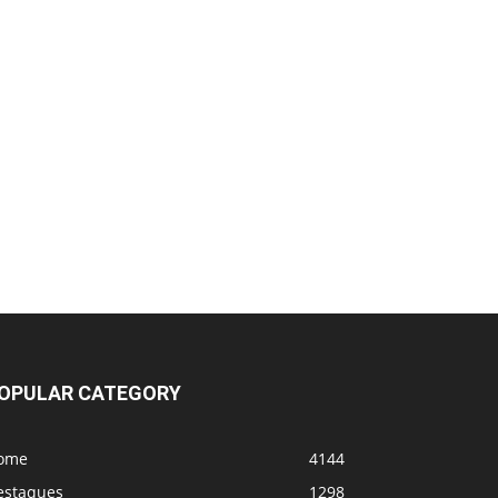
UFC 331 - Card
MVP e PFL se fundem! Vem coisa grande
por aí
OPULAR CATEGORY
ome
4144
estaques
1298