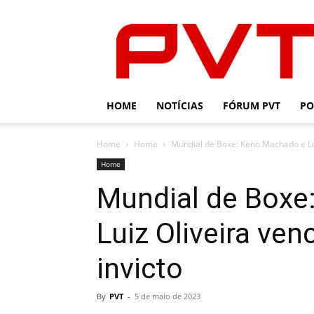
PVT
HOME
NOTÍCIAS
FÓRUM PVT
PO
Home
Home
Mundial de Boxe: Keno Machado e Lui
Home
Mundial de Boxe
Luiz Oliveira ven
invicto
By
PVT
-
5 de maio de 2023