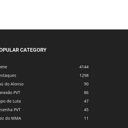
UFC 331 - Card
MVP e PFL se fundem! Vem coisa grande
por aí
OPULAR CATEGORY
ome
4144
estaques
1298
aú do Alonso
90
onexão PVT
86
apo de Luta
47
esenha PVT
45
aiz do MMA
11