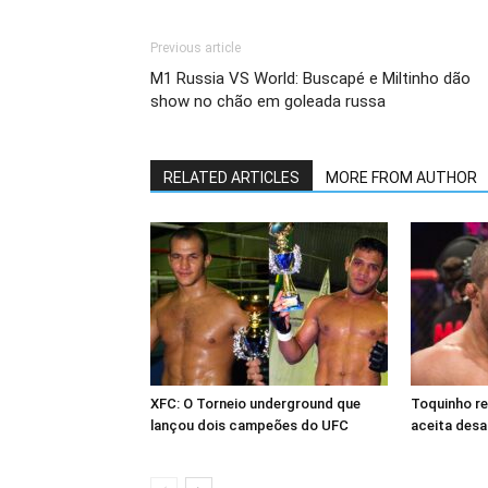
Previous article
M1 Russia VS World: Buscapé e Miltinho dão
show no chão em goleada russa
RELATED ARTICLES
MORE FROM AUTHOR
XFC: O Torneio underground que
Toquinho r
lançou dois campeões do UFC
aceita desa