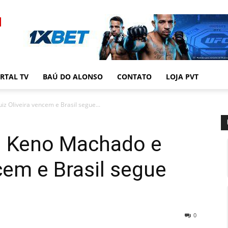
RTAL TV
BAÚ DO ALONSO
CONTATO
LOJA PVT
z Oliveira vencem e Brasil segue...
: Keno Machado e
cem e Brasil segue
0