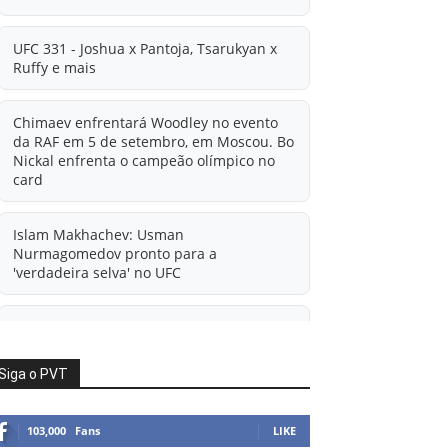
UFC 331 - Joshua x Pantoja, Tsarukyan x
Ruffy e mais
Chimaev enfrentará Woodley no evento
da RAF em 5 de setembro, em Moscou. Bo
Nickal enfrenta o campeão olímpico no
card
Islam Makhachev: Usman
Nurmagomedov pronto para a
'verdadeira selva' no UFC
'A diferença financeira é ainda maior
agora': Rico Verhoeven atualiza
informações sobre possível mudança
Siga o PVT
para o UFC após novas negociações.
103,000
Fans
LIKE
Islam Makhachev: Há concorrentes