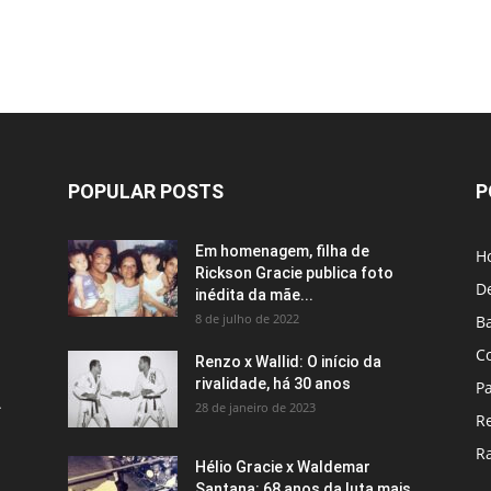
POPULAR POSTS
P
Em homenagem, filha de
H
Rickson Gracie publica foto
D
inédita da mãe...
8 de julho de 2022
B
C
Renzo x Wallid: O início da
rivalidade, há 30 anos
P
A
28 de janeiro de 2023
R
R
Hélio Gracie x Waldemar
Santana: 68 anos da luta mais