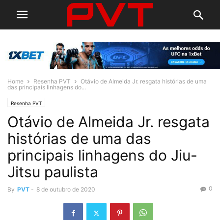
Home
Resenha PVT
Otávio de Almeida Jr. resgata histórias de uma
das principais linhagens do...
Resenha PVT
Otávio de Almeida Jr. resgata
histórias de uma das
principais linhagens do Jiu-
Jitsu paulista
0
By
PVT
-
8 de outubro de 2020