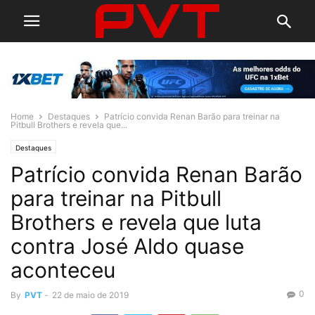
Home
Destaques
Patrício convida Renan Barão para treinar na
Pitbull Brothers e revela que...
Destaques
Patrício convida Renan Barão
para treinar na Pitbull
Brothers e revela que luta
contra José Aldo quase
aconteceu
0
By
PVT
-
22 de maio de 2019