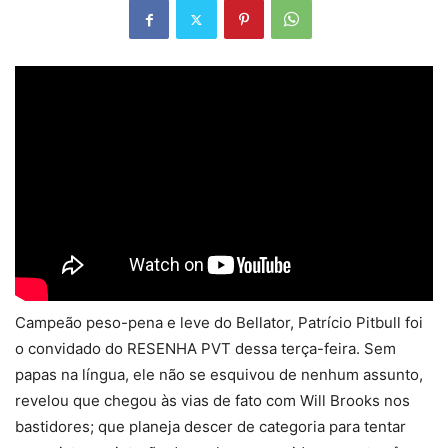
Campeão peso-pena e leve do Bellator, Patrício Pitbull foi
o convidado do RESENHA PVT dessa terça-feira. Sem
papas na língua, ele não se esquivou de nenhum assunto,
revelou que chegou às vias de fato com Will Brooks nos
bastidores; que planeja descer de categoria para tentar