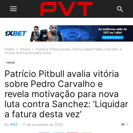
Home
Home
Patrício Pitbull avalia vitória sobre Pedro Carvalho e
revela motivação para nova...
Home
Patrício Pitbull avalia vitória
sobre Pedro Carvalho e
revela motivação para nova
luta contra Sanchez: ‘Liquidar
a fatura desta vez’
0
By
PVT
-
17 de novembro de 2020