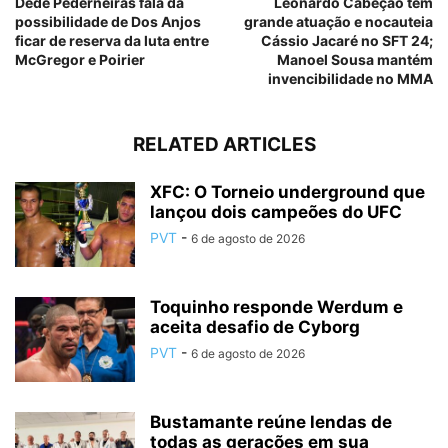
Dedé Pederneiras fala da
Leonardo Cabeção tem
possibilidade de Dos Anjos
grande atuação e nocauteia
ficar de reserva da luta entre
Cássio Jacaré no SFT 24;
McGregor e Poirier
Manoel Sousa mantém
invencibilidade no MMA
RELATED ARTICLES
XFC: O Torneio underground que
lançou dois campeões do UFC
PVT
-
6 de agosto de 2026
Toquinho responde Werdum e
aceita desafio de Cyborg
PVT
-
6 de agosto de 2026
Bustamante reúne lendas de
todas as gerações em sua