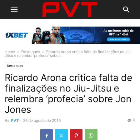
Home
Destaques
Ricardo Arona critica falta de finalizações no Jiu-
Jitsu e relembra ‘profecia’ sobre...
Destaques
Ricardo Arona critica falta de
finalizações no Jiu-Jitsu e
relembra ‘profecia’ sobre Jon
Jones
0
By
PVT
-
26 de agosto de 2019