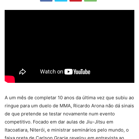
A um mês de completar 10 anos da última vez que subiu ao
ringue para um duelo de MMA, Ricardo Arona não dá sinais
de que pretende se testar novamente num evento
competitivo. Focado em dar aulas de Jiu-Jitsu em
Itacoatiara, Niterói, e ministrar seminários pelo mundo, o
faixa preta de Carlson Gracie revelou em entrevista ao