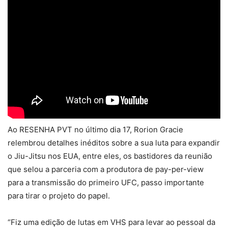
Ao RESENHA PVT no último dia 17, Rorion Gracie
relembrou detalhes inéditos sobre a sua luta para expandir
o Jiu-Jitsu nos EUA, entre eles, os bastidores da reunião
que selou a parceria com a produtora de pay-per-view
para a transmissão do primeiro UFC, passo importante
para tirar o projeto do papel.
“Fiz uma edição de lutas em VHS para levar ao pessoal da