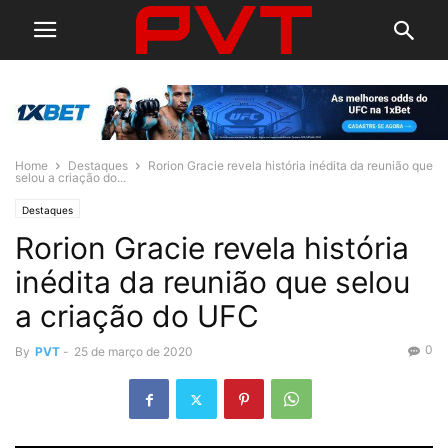
Home
Destaques
Rorion Gracie revela história inédita da reunião que
selou a criação do...
Destaques
Rorion Gracie revela história
inédita da reunião que selou
a criação do UFC
0
By
PVT
-
25 de março de 2020