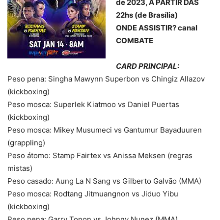
de 2023, A PARTIR DAS
22hs (de Brasília)
ONDE ASSISTIR? canal
COMBATE
CARD PRINCIPAL:
Peso pena: Singha Mawynn Superbon vs Chingiz Allazov
(kickboxing)
Peso mosca: Superlek Kiatmoo vs Daniel Puertas
(kickboxing)
Peso mosca: Mikey Musumeci vs Gantumur Bayaduuren
(grappling)
Peso átomo: Stamp Fairtex vs Anissa Meksen (regras
mistas)
Peso casado: Aung La N Sang vs Gilberto Galvão (MMA)
Peso mosca: Rodtang Jitmuangnon vs Jiduo Yibu
(kickboxing)
Peso pena: Garry Tonon vs Johnny Nunez (MMA)