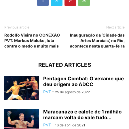
Previous article
Next article
Rodolfo Vieira no CONEXÃO
Inauguração da ‘Cidade das
PVT: Markus Maluko, luta
Artes Marciais’, no Rio,
contra o medo e muito mais
acontece nesta quarta-feira
RELATED ARTICLES
Pentagon Combat: O vexame que
deu origem ao ADCC
PVT
-
25 de agosto de 2022
Maracanazo e calote de 1 milhão
marcam volta do vale tudo...
PVT
-
16 de abril de 2021