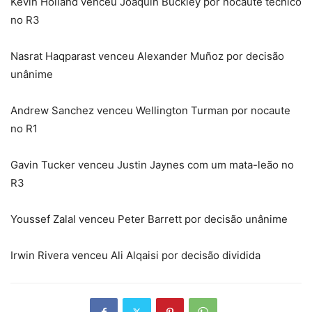
Kevin Holland venceu Joaquin Buckley por nocaute técnico
no R3
Nasrat Haqparast venceu Alexander Muñoz por decisão
unânime
Andrew Sanchez venceu Wellington Turman por nocaute
no R1
Gavin Tucker venceu Justin Jaynes com um mata-leão no
R3
Youssef Zalal venceu Peter Barrett por decisão unânime
Irwin Rivera venceu Ali Alqaisi por decisão dividida