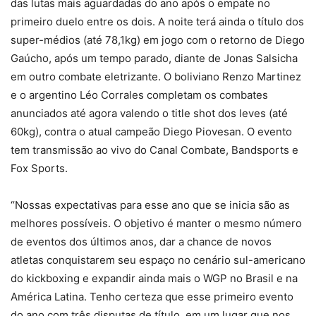
das lutas mais aguardadas do ano após o empate no
primeiro duelo entre os dois. A noite terá ainda o título dos
super-médios (até 78,1kg) em jogo com o retorno de Diego
Gaúcho, após um tempo parado, diante de Jonas Salsicha
em outro combate eletrizante. O boliviano Renzo Martinez
e o argentino Léo Corrales completam os combates
anunciados até agora valendo o title shot dos leves (até
60kg), contra o atual campeão Diego Piovesan. O evento
tem transmissão ao vivo do Canal Combate, Bandsports e
Fox Sports.
“Nossas expectativas para esse ano que se inicia são as
melhores possíveis. O objetivo é manter o mesmo número
de eventos dos últimos anos, dar a chance de novos
atletas conquistarem seu espaço no cenário sul-americano
do kickboxing e expandir ainda mais o WGP no Brasil e na
América Latina. Tenho certeza que esse primeiro evento
do ano com três disputas de título, em um lugar que nos