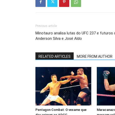
Previous article
Minotauro analisa lutas do UFC 237 e futuros 
Anderson Silva e José Aldo
RELATED ARTICLES
MORE FROM AUTHOR
Pentagon Combat: O vexame que
Maracanazo 
deu origem ao ADCC
marcam volt