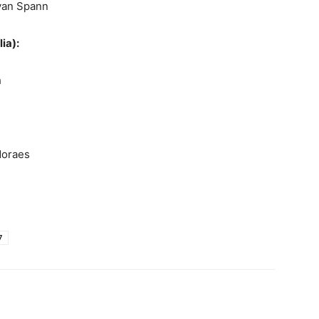
yan Spann
ia):
h
Moraes
n
7