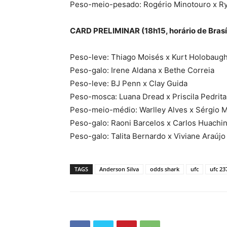
Peso-meio-pesado: Rogério Minotouro x R
CARD PRELIMINAR (18h15, horário de Brasíl
Peso-leve: Thiago Moisés x Kurt Holobaug
Peso-galo: Irene Aldana x Bethe Correia
Peso-leve: BJ Penn x Clay Guida
Peso-mosca: Luana Dread x Priscila Pedrita
Peso-meio-médio: Warlley Alves x Sérgio 
Peso-galo: Raoni Barcelos x Carlos Huachi
Peso-galo: Talita Bernardo x Viviane Araújo
TAGS
Anderson Silva
odds shark
ufc
ufc 23