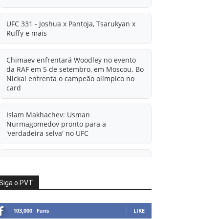
UFC 331 - Joshua x Pantoja, Tsarukyan x
Ruffy e mais
Chimaev enfrentará Woodley no evento
da RAF em 5 de setembro, em Moscou. Bo
Nickal enfrenta o campeão olímpico no
card
Islam Makhachev: Usman
Nurmagomedov pronto para a
'verdadeira selva' no UFC
'A diferença financeira é ainda maior
agora': Rico Verhoeven atualiza
informações sobre possível mudança
Siga o PVT
para o UFC após novas negociações.
103,000
Fans
LIKE
Islam Makhachev: Há concorrentes