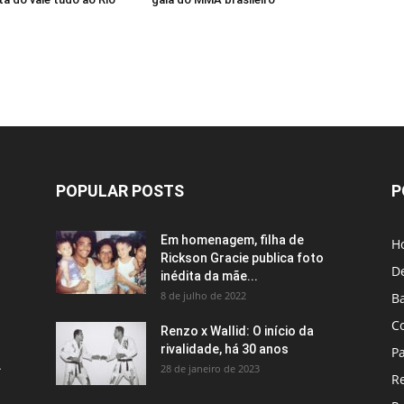
POPULAR POSTS
P
Em homenagem, filha de
H
Rickson Gracie publica foto
D
inédita da mãe...
8 de julho de 2022
B
C
Renzo x Wallid: O início da
rivalidade, há 30 anos
P
A
28 de janeiro de 2023
R