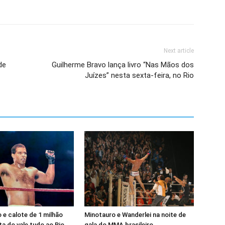
Next article
de
Guilherme Bravo lança livro “Nas Mãos dos
Juízes” nesta sexta-feira, no Rio
e calote de 1 milhão
Minotauro e Wanderlei na noite de
a do vale tudo ao Rio
gala do MMA brasileiro