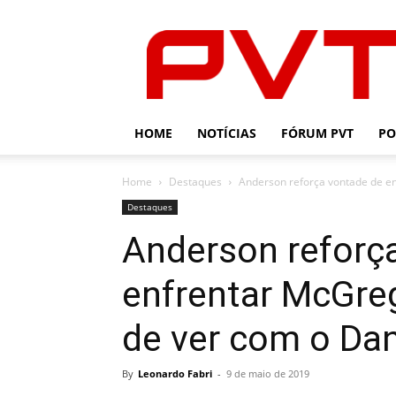
PVT
HOME
NOTÍCIAS
FÓRUM PVT
PO
Home
Destaques
Anderson reforça vontade de en
Destaques
Anderson reforç
enfrentar McGre
de ver com o Dan
By
Leonardo Fabri
-
9 de maio de 2019