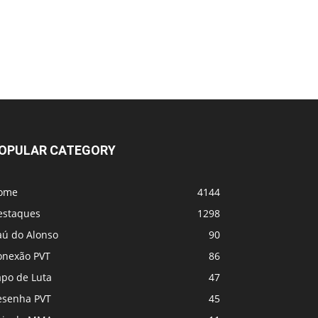
OPULAR CATEGORY
ome
4144
estaques
1298
aú do Alonso
90
onexão PVT
86
apo de Luta
47
esenha PVT
45