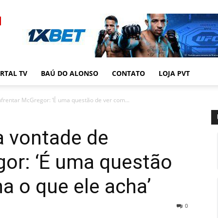
RTAL TV
BAÚ DO ALONSO
CONTATO
LOJA PVT
frentar McGregor: ‘É uma questão de ver com...
a vontade de
gor: ‘É uma questão
a o que ele acha’
0