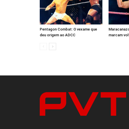
Pentagon Combat: O vexame que
Maracanazo 
deu origem ao ADCC
marcam volt