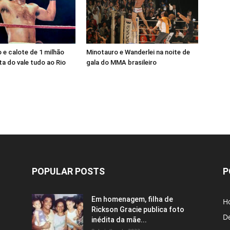
e calote de 1 milhão
Minotauro e Wanderlei na noite de
a do vale tudo ao Rio
gala do MMA brasileiro
POPULAR POSTS
P
Em homenagem, filha de
H
Rickson Gracie publica foto
D
inédita da mãe...