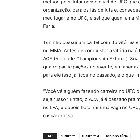
melhor, pois, lutar nesse nível de UFC que
organização, para os fãs de luta e, conseq
meu lugar é no UFC, e sei que quem ama M
Fúria.
Toninho possui um cartel com 35 vitórias 
no MMA. Antes de conquistar a vitória na úl
ACA (Absolute Championship Akhmat). Sua 
quatro participações no evento, em apenas
para ele isso já ficou no passado, e o que i
“Você vê alguém fazendo carreira no UFC o
seja russo? Então, o ACA já é passado pra 
no LFA, e depois batalhar uma vaga no UFC,
casca-grossa.
TAGS
future fc
future fc 4
toninho fúria