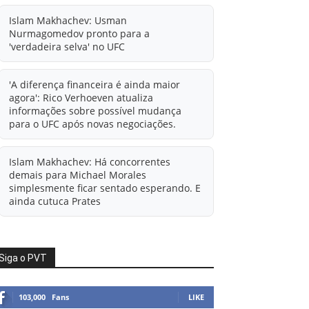
Islam Makhachev: Usman
Nurmagomedov pronto para a
'verdadeira selva' no UFC
'A diferença financeira é ainda maior
agora': Rico Verhoeven atualiza
informações sobre possível mudança
para o UFC após novas negociações.
Islam Makhachev: Há concorrentes
demais para Michael Morales
simplesmente ficar sentado esperando. E
ainda cutuca Prates
Ali Abdelaziz oferece informações à
condição de agente livre de Usman
Siga o PVT
Nurmagomedov.
103,000
Fans
LIKE
Alistair Overeem x Rico Verhoeven em