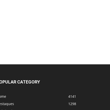
"Minha força física teria sido demais. O
wrestling dele ta bem abaixo do
esperado"
Borrachinha: Magomed Ankalaev 'está
mais perto de ser dispensado do que do
título'
OPULAR CATEGORY
ome
4141
estaques
1298