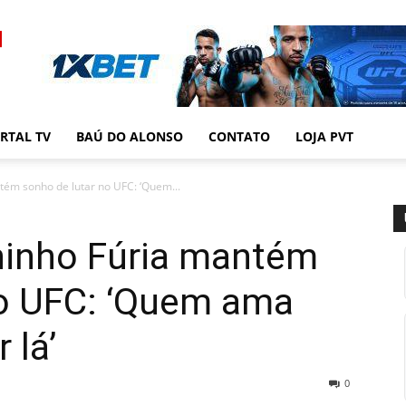
RTAL TV
BAÚ DO ALONSO
CONTATO
LOJA PVT
tém sonho de lutar no UFC: ‘Quem...
ninho Fúria mantém
no UFC: ‘Quem ama
 lá’
0