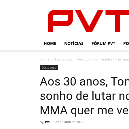
PVT
HOME
NOTÍCIAS
FÓRUM PVT
PO
Home
Destaques
Aos 30 anos, Toninho Fúria man
Destaques
Aos 30 anos, To
sonho de lutar 
MMA quer me ver
By
PVT
-
24 de abril de 2019