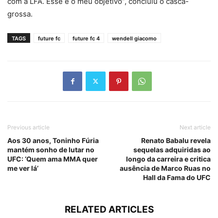
com a LFA. Esse é o meu objetivo”, concluiu o casca-
grossa.
TAGS
future fc
future fc 4
wendell giacomo
Previous article
Next article
Aos 30 anos, Toninho Fúria
Renato Babalu revela
mantém sonho de lutar no
sequelas adquiridas ao
UFC: ‘Quem ama MMA quer
longo da carreira e critica
me ver lá’
ausência de Marco Ruas no
Hall da Fama do UFC
RELATED ARTICLES