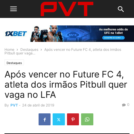
Home
Destaques
Após vencer no Future FC 4, atleta dos irmãos
Pitbull quer vaga...
Destaques
Após vencer no Future FC 4,
atleta dos irmãos Pitbull quer
vaga no LFA
0
By
PVT
-
24 de abril de 2019