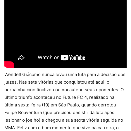
Wendell Giácomo nunca levou uma luta para a decisão dos
juízes. Nas sete vitórias que conquistou até aqui, o
pernambucano finalizou ou nocauteou seus oponentes. O
último triunfo aconteceu no Future FC 4, realizado na
última sexta-feira (19) em São Paulo, quando derrotou
Felipe Boaventura (que precisou desistir da luta após
lesionar o joelho) e chegou a sua sexta vitória seguida no
MMA. Feliz com o bom momento que vive na carreira, o