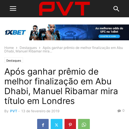
Home
Destaques
Após ganhar prêmio de melhor finalização em Abu
Dhabi, Manuel Ribamar mira...
Destaques
Após ganhar prêmio de
melhor finalização em Abu
Dhabi, Manuel Ribamar mira
título em Londres
0
By
PVT
-
13 de fevereiro de 2019