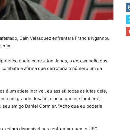
 afastado, Cain Velasquez enfrentará Francis Ngannou
oenix.
potético duelo contra Jon Jones, o ex-campeão dos
 combate e afirma que derrotaria o número um da
 é um atleta incrível, eu assisti todas as lutas dele,
senta um grande desafio, e acho que ele também”,
ou seu amigo Daniel Cormier, “Acho que eu poderia
o, estará disponível para enfrentar quem o UFC