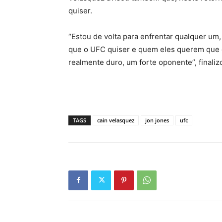
quiser.
“Estou de volta para enfrentar qualquer um
que o UFC quiser e quem eles querem que e
realmente duro, um forte oponente”, finaliz
TAGS
cain velasquez
jon jones
ufc