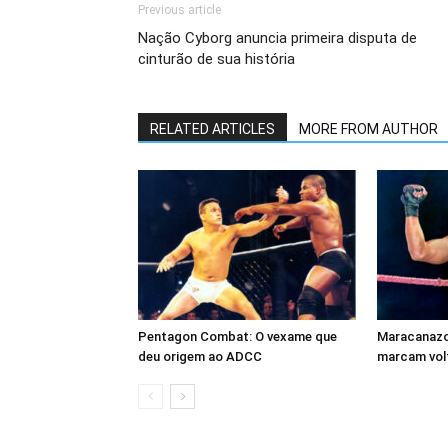
Previous article
Nação Cyborg anuncia primeira disputa de
cinturão de sua história
RELATED ARTICLES
MORE FROM AUTHOR
Pentagon Combat: O vexame que
Maracanazo 
deu origem ao ADCC
marcam volt