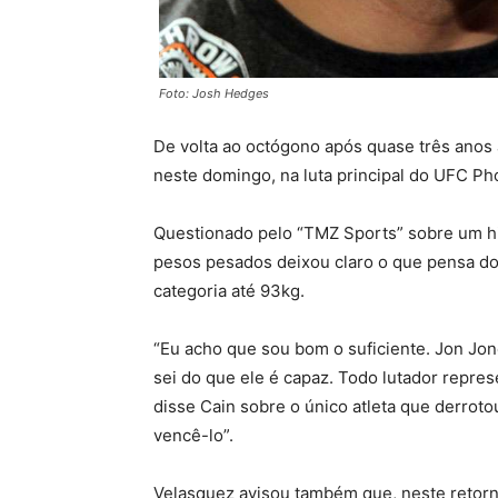
Foto: Josh Hedges
De volta ao octógono após quase três anos
neste domingo, na luta principal do UFC Ph
Questionado pelo “TMZ Sports” sobre um hi
pesos pesados deixou claro o que pensa do
categoria até 93kg.
“Eu acho que sou bom o suficiente. Jon Jones
sei do que ele é capaz. Todo lutador repre
disse Cain sobre o único atleta que derrot
vencê-lo”.
Velasquez avisou também que, neste retorn