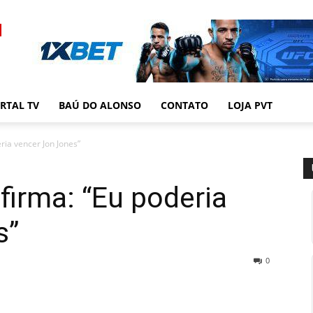
RTAL TV
BAÚ DO ALONSO
CONTATO
LOJA PVT
ria vencer Jon Jones”
firma: “Eu poderia
s”
0