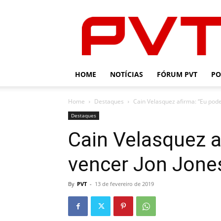
PVT
HOME
NOTÍCIAS
FÓRUM PVT
PO
Home
Destaques
Cain Velasquez afirma: “Eu pode
Destaques
Cain Velasquez a
vencer Jon Jone
By
PVT
-
13 de fevereiro de 2019