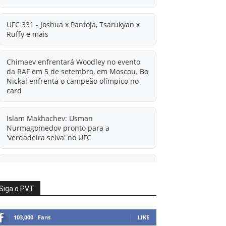
UFC 331 - Joshua x Pantoja, Tsarukyan x
Ruffy e mais
Chimaev enfrentará Woodley no evento
da RAF em 5 de setembro, em Moscou. Bo
Nickal enfrenta o campeão olímpico no
card
Islam Makhachev: Usman
Nurmagomedov pronto para a
'verdadeira selva' no UFC
'A diferença financeira é ainda maior
agora': Rico Verhoeven atualiza
informações sobre possível mudança
Siga o PVT
para o UFC após novas negociações.
103,000
Fans
LIKE
Islam Makhachev: Há concorrentes