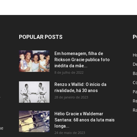
POPULAR POSTS
P
Em homenagem, filha de
H
Rickson Gracie publica foto
D
inédita da mãe...
8 de julho de 2022
B
C
Renzo x Wallid: O início da
rivalidade, há 30 anos
P
A
28 de janeiro de 2023
R
R
Hélio Gracie x Waldemar
Santana: 68 anos da luta mais
longa...
ue
24 de maio de 2023