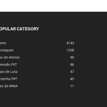
OPULAR CATEGORY
ome
4143
estaques
1298
aú do Alonso
90
onexão PVT
86
apo de Luta
47
esenha PVT
45
aiz do MMA
11