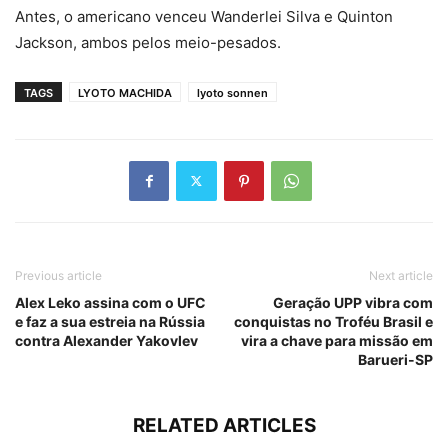
Antes, o americano venceu Wanderlei Silva e Quinton
Jackson, ambos pelos meio-pesados.
TAGS
LYOTO MACHIDA
lyoto sonnen
Previous article
Next article
Alex Leko assina com o UFC
Geração UPP vibra com
e faz a sua estreia na Rússia
conquistas no Troféu Brasil e
contra Alexander Yakovlev
vira a chave para missão em
Barueri-SP
RELATED ARTICLES