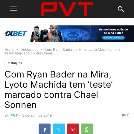
Home
Destaques
Com Ryan Bader na Mira, Lyoto Machida tem
‘teste’ marcado contra Chael...
Destaques
Com Ryan Bader na Mira,
Lyoto Machida tem ‘teste’
marcado contra Chael
Sonnen
0
By
PVT
-
5 de abril de 2019