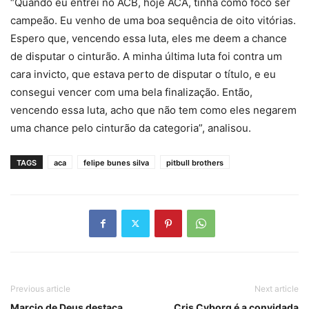
“Quando eu entrei no ACB, hoje ACA, tinha como foco ser
campeão. Eu venho de uma boa sequência de oito vitórias.
Espero que, vencendo essa luta, eles me deem a chance
de disputar o cinturão. A minha última luta foi contra um
cara invicto, que estava perto de disputar o título, e eu
consegui vencer com uma bela finalização. Então,
vencendo essa luta, acho que não tem como eles negarem
uma chance pelo cinturão da categoria”, analisou.
TAGS
aca
felipe bunes silva
pitbull brothers
Previous article
Next article
Marcio de Deus destaca
Cris Cyborg é a convidada