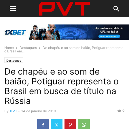
Home
Destaques
De chapéu e ao som de baião, Potiguar representa
o Brasil em...
Destaques
De chapéu e ao som de
baião, Potiguar representa o
Brasil em busca de título na
Rússia
0
By
PVT
-
14 de janeiro de 2019