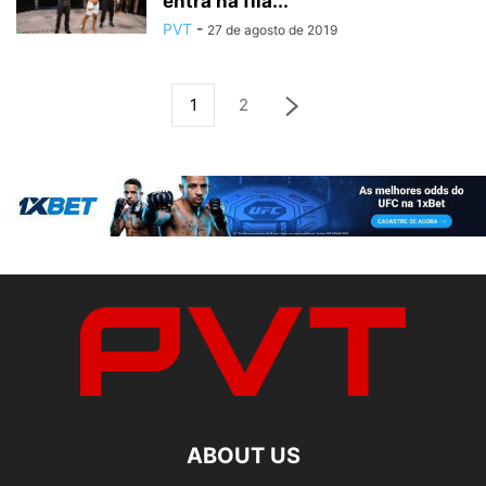
entra na fila...
PVT
-
27 de agosto de 2019
1
2
ABOUT US