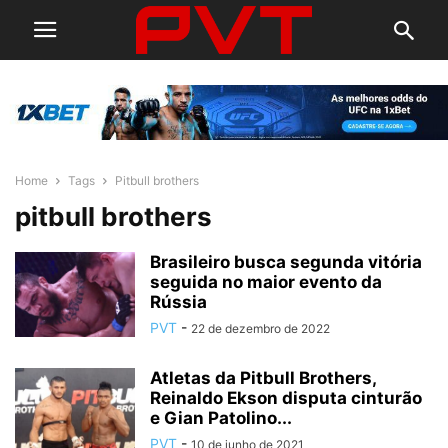
Home
Tags
Pitbull brothers
pitbull brothers
Brasileiro busca segunda vitória
seguida no maior evento da
Rússia
PVT
-
22 de dezembro de 2022
Atletas da Pitbull Brothers,
Reinaldo Ekson disputa cinturão
e Gian Patolino...
PVT
-
10 de junho de 2021