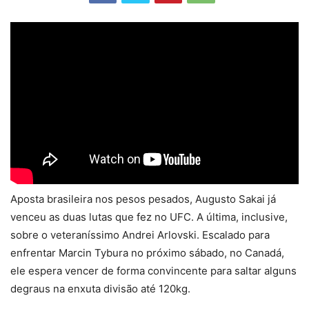
Aposta brasileira nos pesos pesados, Augusto Sakai já
venceu as duas lutas que fez no UFC. A última, inclusive,
sobre o veteraníssimo Andrei Arlovski. Escalado para
enfrentar Marcin Tybura no próximo sábado, no Canadá,
ele espera vencer de forma convincente para saltar alguns
degraus na enxuta divisão até 120kg.