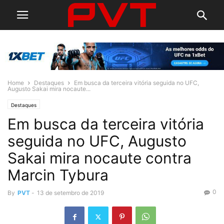
Home
Destaques
Em busca da terceira vitória seguida no UFC,
Augusto Sakai mira nocaute...
Destaques
Em busca da terceira vitória
seguida no UFC, Augusto
Sakai mira nocaute contra
Marcin Tybura
0
By
PVT
-
13 de setembro de 2019