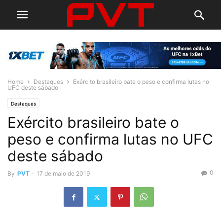
Home
Destaques
Exército brasileiro bate o peso e confirma lutas no
UFC deste sábado
Destaques
Exército brasileiro bate o
peso e confirma lutas no UFC
deste sábado
0
By
PVT
-
17 de maio de 2019