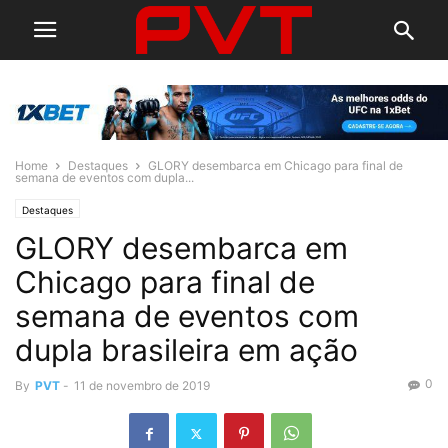
Home
Destaques
GLORY desembarca em Chicago para final de
semana de eventos com dupla...
Destaques
GLORY desembarca em
Chicago para final de
semana de eventos com
dupla brasileira em ação
0
By
PVT
-
11 de novembro de 2019