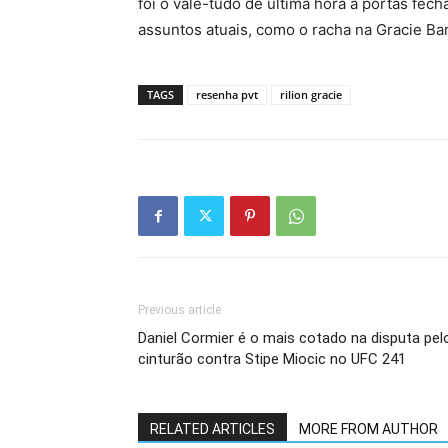
foi o vale-tudo de última hora a portas fec
assuntos atuais, como o racha na Gracie Barr
TAGS
resenha pvt
rilion gracie
Previous article
Daniel Cormier é o mais cotado na disputa pel
cinturão contra Stipe Miocic no UFC 241
RELATED ARTICLES
MORE FROM AUTHOR