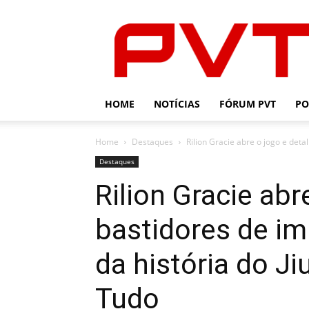
PVT
HOME
NOTÍCIAS
FÓRUM PVT
PO
Home
Destaques
Rilion Gracie abre o jogo e deta
Destaques
Rilion Gracie abr
bastidores de im
da história do Ji
Tudo