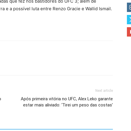
hadas que fez nos bastidores do UFC 3; além de
a e a possível luta entre Renzo Gracie e Wallid Ismail.
Next article
o
Após primeira vitória no UFC, Alex Leko garante
estar mais aliviado: ‘Tirei um peso das costas’