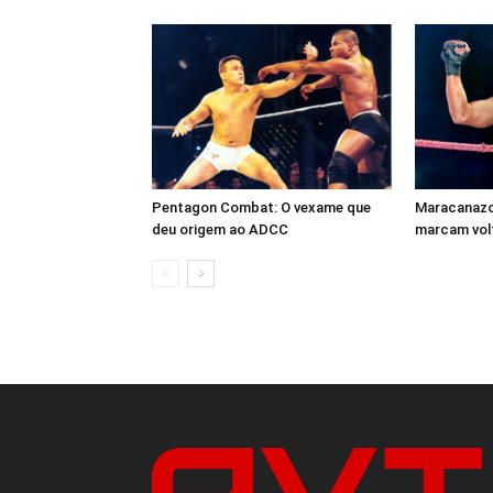
Pentagon Combat: O vexame que
Maracanazo 
deu origem ao ADCC
marcam volt