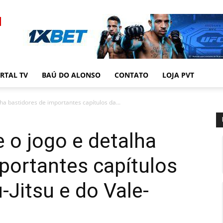
RTAL TV
BAÚ DO ALONSO
CONTATO
LOJA PVT
lha bastidores de importantes capítulos da...
e o jogo e detalha
portantes capítulos
u-Jitsu e do Vale-