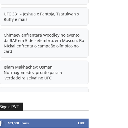
UFC 331 - Joshua x Pantoja, Tsarukyan x
Ruffy e mais
Chimaev enfrentará Woodley no evento
da RAF em 5 de setembro, em Moscou. Bo
Nickal enfrenta o campeão olímpico no
card
Islam Makhachev: Usman
Nurmagomedov pronto para a
'verdadeira selva' no UFC
'A diferença financeira é ainda maior
agora': Rico Verhoeven atualiza
informações sobre possível mudança
Siga o PVT
para o UFC após novas negociações.
103,000
Fans
LIKE
Islam Makhachev: Há concorrentes