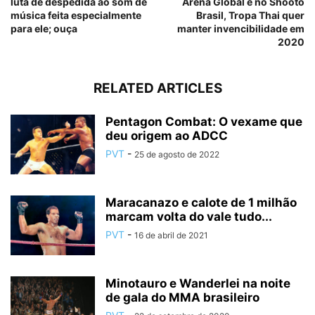
luta de despedida ao som de
Arena Global e no Shooto
música feita especialmente
Brasil, Tropa Thai quer
para ele; ouça
manter invencibilidade em
2020
RELATED ARTICLES
Pentagon Combat: O vexame que
deu origem ao ADCC
PVT
-
25 de agosto de 2022
Maracanazo e calote de 1 milhão
marcam volta do vale tudo...
PVT
-
16 de abril de 2021
Minotauro e Wanderlei na noite
de gala do MMA brasileiro