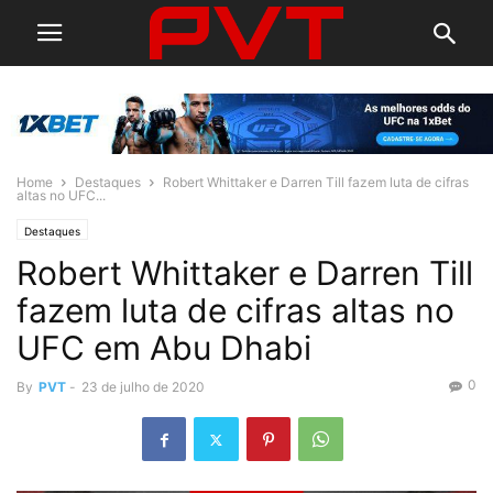
Home
Destaques
Robert Whittaker e Darren Till fazem luta de cifras
altas no UFC...
Destaques
Robert Whittaker e Darren Till
fazem luta de cifras altas no
UFC em Abu Dhabi
0
By
PVT
-
23 de julho de 2020