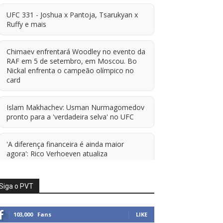
UFC 331 - Joshua x Pantoja, Tsarukyan x
Ruffy e mais
Chimaev enfrentará Woodley no evento da
RAF em 5 de setembro, em Moscou. Bo
Nickal enfrenta o campeão olímpico no
card
Islam Makhachev: Usman Nurmagomedov
pronto para a 'verdadeira selva' no UFC
'A diferença financeira é ainda maior
agora': Rico Verhoeven atualiza
informações sobre possível mudança para
o UFC após novas negociações.
Siga o PVT
Islam Makhachev: Há concorrentes demais
para Michael Morales simplesmente ficar
103,000
Fans
LIKE
sentado esperando. E ainda cutuca Prates