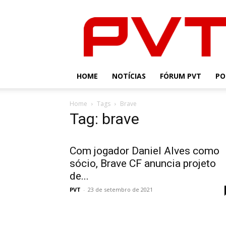
PVT
HOME
NOTÍCIAS
FÓRUM PVT
PO
Home
Tags
Brave
Tag: brave
Com jogador Daniel Alves como
sócio, Brave CF anuncia projeto
de...
PVT
-
23 de setembro de 2021