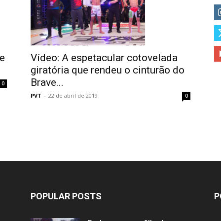
e
Vídeo: A espetacular cotovelada
giratória que rendeu o cinturão do
Brave...
0
PVT
-
22 de abril de 2019
0
POPULAR POSTS
P