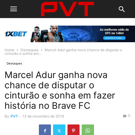
Home
Destaques
Marcel Adur ganha nova chance de disputar o
cinturão e sonha em...
Destaques
Marcel Adur ganha nova
chance de disputar o
cinturão e sonha em fazer
história no Brave FC
0
By
PVT
-
13 de novembro de 2019