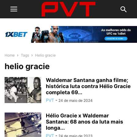
Home
Tags
Helio gracie
helio gracie
Waldemar Santana ganha filme;
histórica luta contra Hélio Gracie
completa 69...
PVT
-
24 de maio de 2024
Hélio Gracie x Waldemar
Santana: 68 anos da luta mais
longa...
PVT
-
24 de maio de 2023