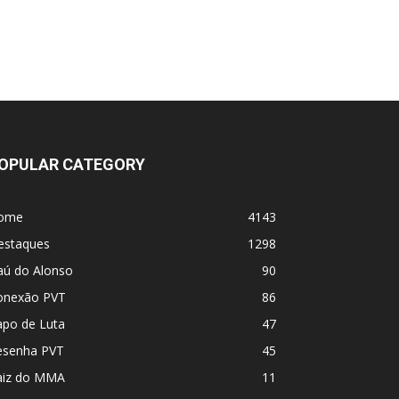
MVP e PFL se fundem! Vem coisa grande
por aí
OPULAR CATEGORY
ome
4143
estaques
1298
aú do Alonso
90
onexão PVT
86
apo de Luta
47
esenha PVT
45
aiz do MMA
11