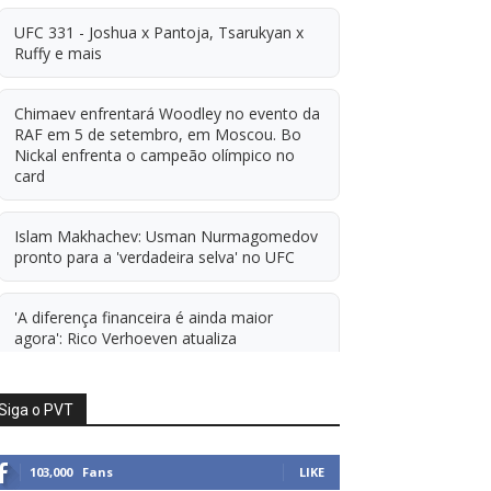
UFC 331 - Joshua x Pantoja, Tsarukyan x
Ruffy e mais
Chimaev enfrentará Woodley no evento da
RAF em 5 de setembro, em Moscou. Bo
Nickal enfrenta o campeão olímpico no
card
Islam Makhachev: Usman Nurmagomedov
pronto para a 'verdadeira selva' no UFC
'A diferença financeira é ainda maior
agora': Rico Verhoeven atualiza
informações sobre possível mudança para
o UFC após novas negociações.
Siga o PVT
Islam Makhachev: Há concorrentes demais
para Michael Morales simplesmente ficar
103,000
Fans
LIKE
sentado esperando. E ainda cutuca Prates