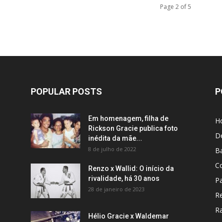
Page 2 of 5
POPULAR POSTS
P
Em homenagem, filha de
H
Rickson Gracie publica foto
D
inédita da mãe...
8 de julho de 2022
B
C
Renzo x Wallid: O início da
rivalidade, há 30 anos
P
28 de janeiro de 2023
R
R
Hélio Gracie x Waldemar