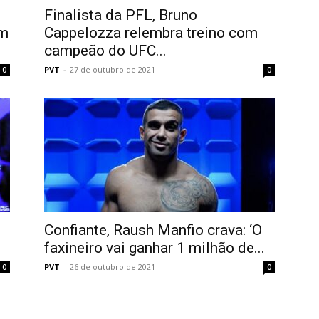
Finalista da PFL, Bruno
am
Cappelozza relembra treino com
campeão do UFC...
PVT
-
27 de outubro de 2021
0
0
Confiante, Raush Manfio crava: ‘O
faxineiro vai ganhar 1 milhão de...
PVT
-
26 de outubro de 2021
0
0