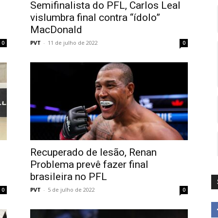
Semifinalista do PFL, Carlos Leal
vislumbra final contra “ídolo”
MacDonald
PVT
-
11 de julho de 2022
0
0
Recuperado de lesão, Renan
Problema prevê fazer final
brasileira no PFL
PVT
-
5 de julho de 2022
0
0