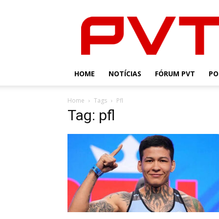
PVT
HOME
NOTÍCIAS
FÓRUM PVT
PO
Home
Tags
Pfl
Tag: pfl