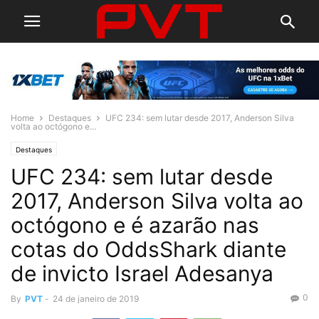
Home
Destaques
UFC 234: sem lutar desde 2017, Anderson Silva
volta ao octógono e...
Destaques
UFC 234: sem lutar desde
2017, Anderson Silva volta ao
octógono e é azarão nas
cotas do OddsShark diante
de invicto Israel Adesanya
0
By
PVT
-
24 de janeiro de 2019