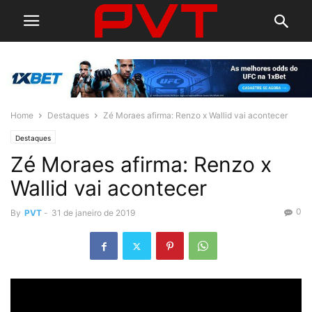
Home
Destaques
Zé Moraes afirma: Renzo x Wallid vai acontecer
Destaques
Zé Moraes afirma: Renzo x
Wallid vai acontecer
0
By
PVT
-
31 de janeiro de 2019