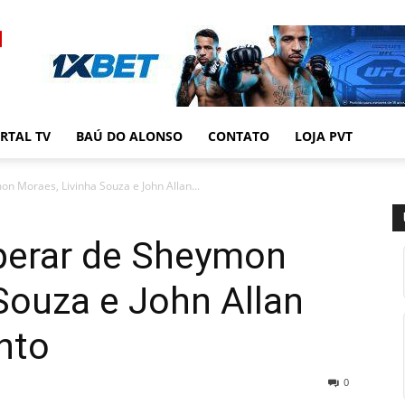
RTAL TV
BAÚ DO ALONSO
CONTATO
LOJA PVT
n Moraes, Livinha Souza e John Allan...
sperar de Sheymon
Souza e John Allan
nto
0