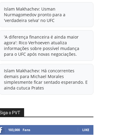
Islam Makhachev: Usman
Nurmagomedov pronto para a
'verdadeira selva' no UFC
'A diferença financeira é ainda maior
agora': Rico Verhoeven atualiza
informações sobre possível mudança
para o UFC após novas negociações.
Islam Makhachev: Há concorrentes
demais para Michael Morales
simplesmente ficar sentado esperando. E
ainda cutuca Prates
Ali Abdelaziz oferece informações à
condição de agente livre de Usman
Siga o PVT
Nurmagomedov.
103,000
Fans
LIKE
Alistair Overeem x Rico Verhoeven em