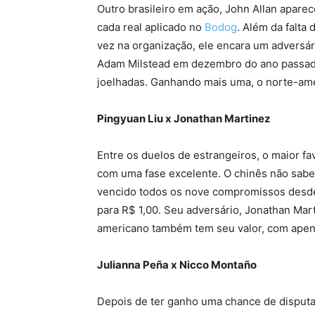
Outro brasileiro em ação, John Allan apar
cada real aplicado no
Bodog
. Além da falta
vez na organização, ele encara um adversá
Adam Milstead em dezembro do ano passad
joelhadas. Ganhando mais uma, o norte-ame
Pingyuan Liu x Jonathan Martinez
Entre os duelos de estrangeiros, o maior f
com uma fase excelente. O chinês não sabe
vencido todos os nove compromissos desde 
para R$ 1,00. Seu adversário, Jonathan Mart
americano também tem seu valor, com apena
Julianna Peña x Nicco Montaño
Depois de ter ganho uma chance de disputar 