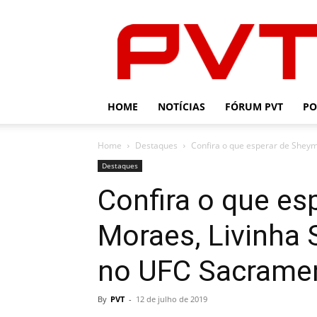
PVT
HOME
NOTÍCIAS
FÓRUM PVT
PO
Home
Destaques
Confira o que esperar de Sheymo
Destaques
Confira o que e
Moraes, Livinha 
no UFC Sacrame
By
PVT
-
12 de julho de 2019