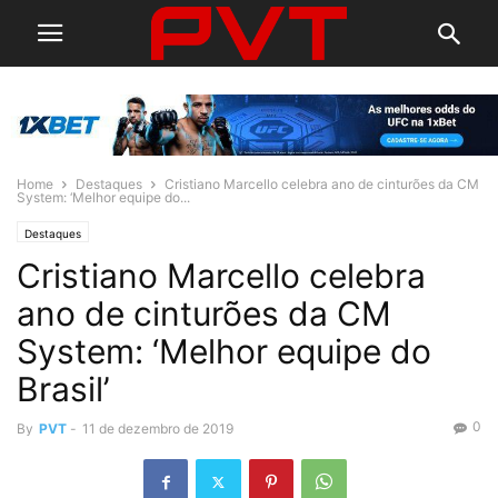
Home
Destaques
Cristiano Marcello celebra ano de cinturões da CM
System: ‘Melhor equipe do...
Destaques
Cristiano Marcello celebra
ano de cinturões da CM
System: ‘Melhor equipe do
Brasil’
0
By
PVT
-
11 de dezembro de 2019