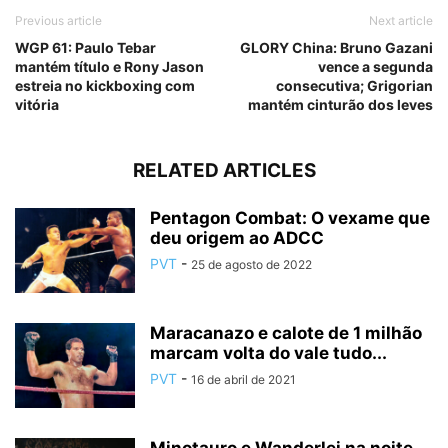
Previous article
Next article
WGP 61: Paulo Tebar
GLORY China: Bruno Gazani
mantém título e Rony Jason
vence a segunda
estreia no kickboxing com
consecutiva; Grigorian
vitória
mantém cinturão dos leves
RELATED ARTICLES
Pentagon Combat: O vexame que
deu origem ao ADCC
PVT
-
25 de agosto de 2022
Maracanazo e calote de 1 milhão
marcam volta do vale tudo...
PVT
-
16 de abril de 2021
Minotauro e Wanderlei na noite