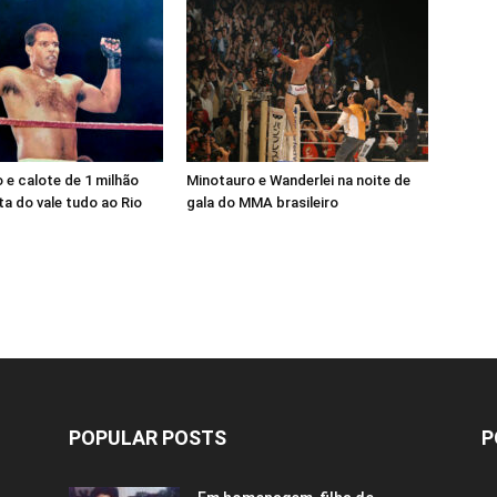
e calote de 1 milhão
Minotauro e Wanderlei na noite de
a do vale tudo ao Rio
gala do MMA brasileiro
POPULAR POSTS
P