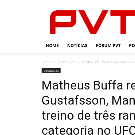
PVT
HOME
NOTÍCIAS
FÓRUM PVT
PO
Home
Destaques
Matheus Buffa reforça camps de
Destaques
Matheus Buffa r
Gustafsson, Man
treino de três r
categoria no UFC