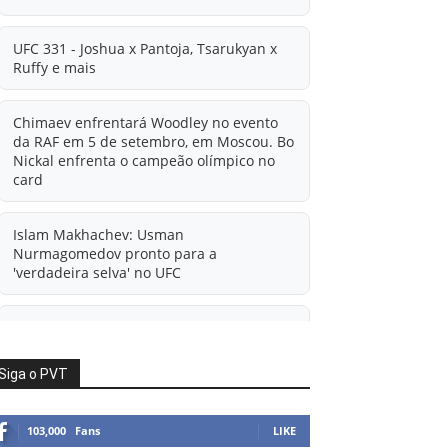
UFC 331 - Joshua x Pantoja, Tsarukyan x
Ruffy e mais
Chimaev enfrentará Woodley no evento
da RAF em 5 de setembro, em Moscou. Bo
Nickal enfrenta o campeão olímpico no
card
Islam Makhachev: Usman
Nurmagomedov pronto para a
'verdadeira selva' no UFC
'A diferença financeira é ainda maior
agora': Rico Verhoeven atualiza
informações sobre possível mudança
Siga o PVT
para o UFC após novas negociações.
103,000
Fans
LIKE
Islam Makhachev: Há concorrentes