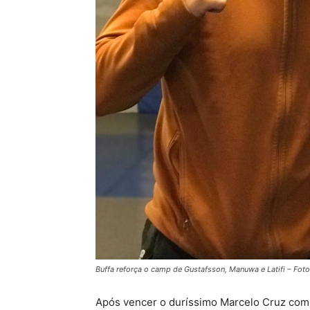
Buffa reforça o camp de Gustafsson, Manuwa e Latifi – Foto
Após vencer o duríssimo Marcelo Cruz com 