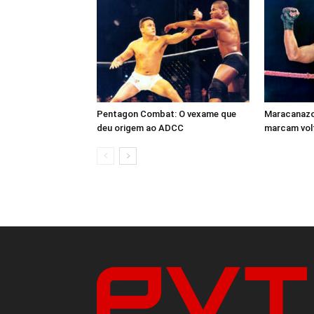
Pentagon Combat: O vexame que
Maracanazo 
deu origem ao ADCC
marcam volt