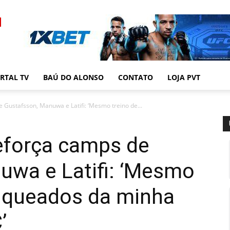
RTAL TV
BAÚ DO ALONSO
CONTATO
LOJA PVT
 Gustafsson, Manuwa e Latifi: ‘Mesmo treino de...
eforça camps de
uwa e Latifi: ‘Mesmo
anqueados da minha
’