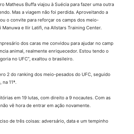
iro Matheus Buffa viajou à Suécia para fazer uma outra
cendo. Mas a viagem não foi perdida. Aproveitando a
tou o convite para reforçar os camps dos meio-
anuwa e Ilir Latifi, na Allstars Training Center.
 empresário dos caras me convidou para ajudar no camp
ncia animal, realmente enriquecedor. Estou tendo o
oria no UFC”, exaltou o brasileiro.
ero 2 do ranking dos meio-pesados do UFC, seguido
, na 11ª.
itórias em 19 lutas, com direito a 9 nocautes. Com as
e não vê hora de entrar em ação novamente.
eciso de três coisas: adversário, data e um tempinho