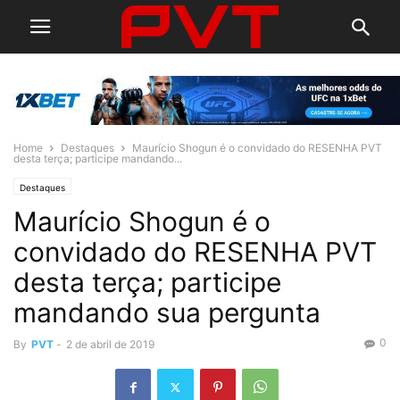
Home
Destaques
Maurício Shogun é o convidado do RESENHA PVT
desta terça; participe mandando...
Destaques
Maurício Shogun é o
convidado do RESENHA PVT
desta terça; participe
mandando sua pergunta
0
By
PVT
-
2 de abril de 2019