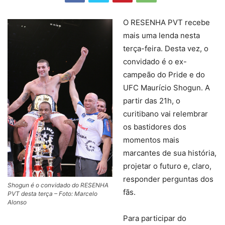
O RESENHA PVT recebe
mais uma lenda nesta
terça-feira. Desta vez, o
convidado é o ex-
campeão do Pride e do
UFC Maurício Shogun. A
partir das 21h, o
curitibano vai relembrar
os bastidores dos
momentos mais
marcantes de sua história,
projetar o futuro e, claro,
responder perguntas dos
Shogun é o convidado do RESENHA
fãs.
PVT desta terça – Foto: Marcelo
Alonso
Para participar do