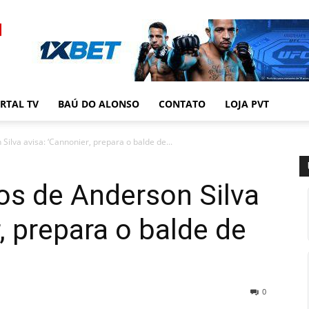
RTAL TV
BAÚ DO ALONSO
CONTATO
LOJA PVT
Silva avisa: ‘Cannonier, prepara o balde de...
nos de Anderson Silva
, prepara o balde de
0