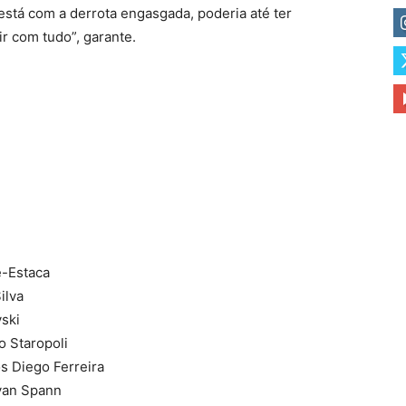
está com a derrota engasgada, poderia até ter
ir com tudo”, garante.
e-Estaca
ilva
ski
o Staropoli
s Diego Ferreira
yan Spann