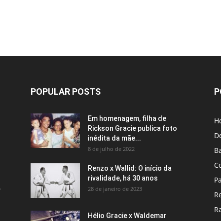
POPULAR POSTS
P
Em homenagem, filha de
H
Rickson Gracie publica foto
D
inédita da mãe...
8 de julho de 2022
B
C
Renzo x Wallid: O início da
rivalidade, há 30 anos
P
A
28 de janeiro de 2023
R
R
Hélio Gracie x Waldemar