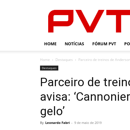
PVT
HOME
NOTÍCIAS
FÓRUM PVT
PO
Home
Destaques
Parceiro de treinos de Anderson 
Destaques
Parceiro de trei
avisa: ‘Cannonier
gelo’
By
Leonardo Fabri
-
9 de maio de 2019