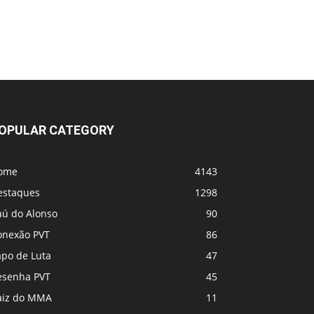
OPULAR CATEGORY
ome
4143
estaques
1298
aú do Alonso
90
onexão PVT
86
apo de Luta
47
esenha PVT
45
aiz do MMA
11