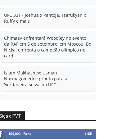
UFC 331 - Joshua x Pantoja, Tsarukyan x
Ruffy e mais
Chimaev enfrentará Woodley no evento
da RAF em 5 de setembro, em Moscou. Bo
Nickal enfrenta o campeão olímpico no
card
Islam Makhachev: Usman
Nurmagomedov pronto para a
'verdadeira selva' no UFC
'A diferença financeira é ainda maior
agora': Rico Verhoeven atualiza
informações sobre possível mudança
Siga o PVT
para o UFC após novas negociações.
103,000
Fans
LIKE
Islam Makhachev: Há concorrentes