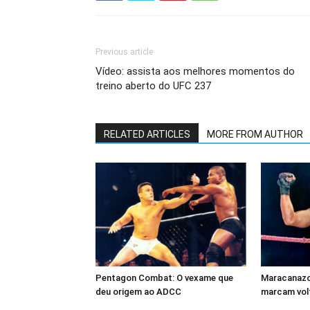
Previous article
Vídeo: assista aos melhores momentos do
treino aberto do UFC 237
RELATED ARTICLES
MORE FROM AUTHOR
Pentagon Combat: O vexame que
Maracanazo 
deu origem ao ADCC
marcam volt