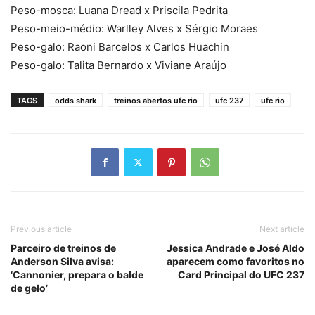
Peso-mosca: Luana Dread x Priscila Pedrita
Peso-meio-médio: Warlley Alves x Sérgio Moraes
Peso-galo: Raoni Barcelos x Carlos Huachin
Peso-galo: Talita Bernardo x Viviane Araújo
TAGS
odds shark
treinos abertos ufc rio
ufc 237
ufc rio
Previous article
Next article
Parceiro de treinos de
Jessica Andrade e José Aldo
Anderson Silva avisa:
aparecem como favoritos no
‘Cannonier, prepara o balde
Card Principal do UFC 237
de gelo’