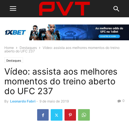
Home
Destaques
Vídeo: assista aos melhores momentos do treino
aberto do UFC 237
Destaques
Vídeo: assista aos melhores
momentos do treino aberto
do UFC 237
0
By
Leonardo Fabri
-
9 de maio de 2019