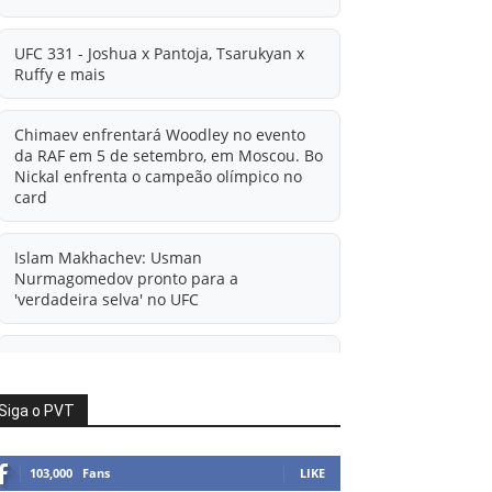
UFC 331 - Joshua x Pantoja, Tsarukyan x
Ruffy e mais
Chimaev enfrentará Woodley no evento
da RAF em 5 de setembro, em Moscou. Bo
Nickal enfrenta o campeão olímpico no
card
Islam Makhachev: Usman
Nurmagomedov pronto para a
'verdadeira selva' no UFC
'A diferença financeira é ainda maior
agora': Rico Verhoeven atualiza
informações sobre possível mudança
Siga o PVT
para o UFC após novas negociações.
103,000
Fans
LIKE
Islam Makhachev: Há concorrentes