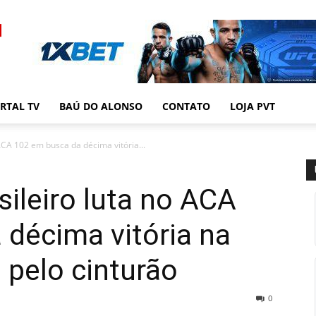
RTAL TV
BAÚ DO ALONSO
CONTATO
LOJA PVT
ACA 102 em busca da décima vitória...
ileiro luta no ACA
décima vitória na
 pelo cinturão
0