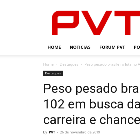
PVT
HOME
NOTÍCIAS
FÓRUM PVT
PO
Home
Destaques
Peso pesado brasileiro luta no 
Destaques
Peso pesado bras
102 em busca da 
carreira e chance
By
PVT
-
26 de novembro de 2019