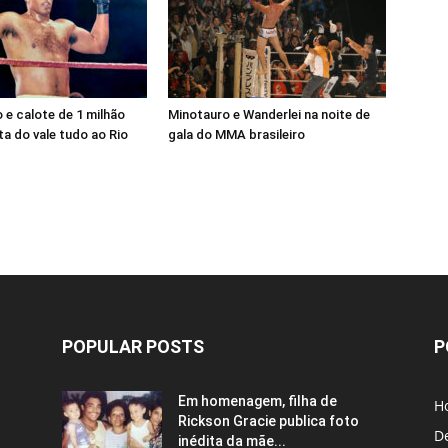
e calote de 1 milhão
Minotauro e Wanderlei na noite de
a do vale tudo ao Rio
gala do MMA brasileiro
POPULAR POSTS
P
Em homenagem, filha de
H
Rickson Gracie publica foto
D
inédita da mãe...