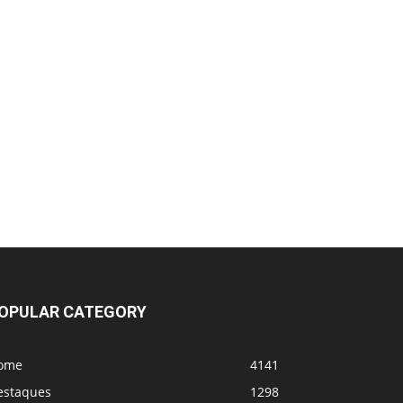
OPULAR CATEGORY
ome
4141
estaques
1298