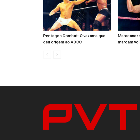
Pentagon Combat: O vexame que
Maracanazo 
deu origem ao ADCC
marcam volt