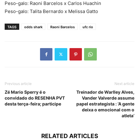
Peso-galo: Raoni Barcelos x Carlos Huachin
Peso-galo: Talita Bernardo x Melissa Gatto
TAGS
odds shark
Raoni Barcelos
ufc rio
Previous article
Next article
Zé Mario Sperry é o
Treinador de Warlley Alves,
convidado do RESENHA PVT
Vander Valverde assume
desta terça-feira; participe
papel estrategista : ‘A gente
deixa o emocional com o
atleta’
RELATED ARTICLES