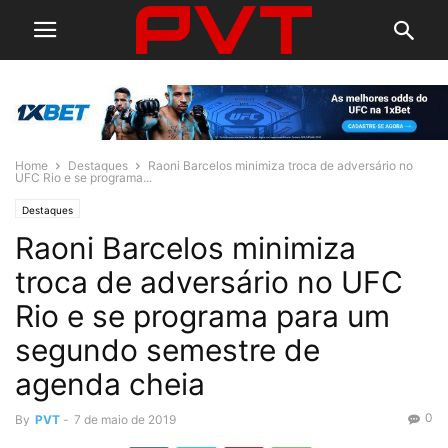
Home
Destaques
Raoni Barcelos minimiza troca de adversário no
UFC Rio e se programa...
Destaques
Raoni Barcelos minimiza
troca de adversário no UFC
Rio e se programa para um
segundo semestre de
agenda cheia
0
By
PVT
-
7 de maio de 2019