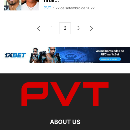
final...
PVT
-
22 de setembro de 2022
1
2
3
ABOUT US