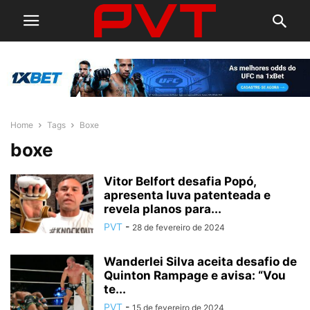
Home
Tags
Boxe
boxe
Vitor Belfort desafia Popó,
apresenta luva patenteada e
revela planos para...
PVT
-
28 de fevereiro de 2024
Wanderlei Silva aceita desafio de
Quinton Rampage e avisa: “Vou
te...
PVT
-
15 de fevereiro de 2024